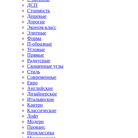
ДСП
Стоимость
Дешевые
Дорогие
Эконом-класс
Элитные
Форма
П-образные
Угловые
Прямые
Радиусные
Скошенные углы
Стиль
Современные
Евро
Английские
Дизайнерские
Итальянские
Кантри
Классические
Лофт
Модерн
Прованс
Неоклассика