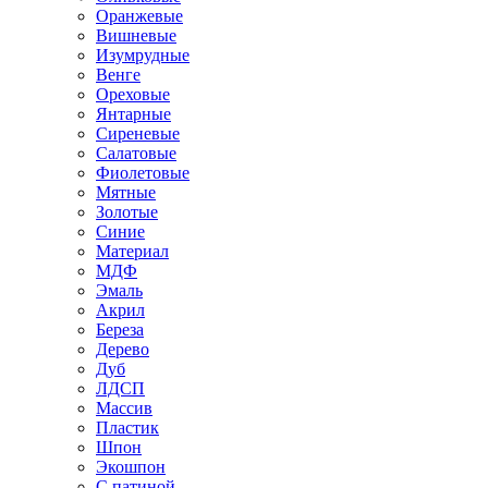
Оранжевые
Вишневые
Изумрудные
Венге
Ореховые
Янтарные
Сиреневые
Салатовые
Фиолетовые
Мятные
Золотые
Синие
Материал
МДФ
Эмаль
Акрил
Береза
Дерево
Дуб
ЛДСП
Массив
Пластик
Шпон
Экошпон
С патиной