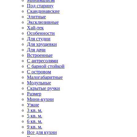
Минимализм
Под старину
Скандинавские
Элитные
Эксклюзивные
Хай-тек
Особенности
Для студии
Для хрущевки
Для дачи
Встроенные
С антресолями
С барной стойкой
С островом
Малогабаритные
Модульные
Скрытые ручки
Размер
Мини-кухни
Узкие
3 кв. м.
5 кв. м.
6 кв. м.
9 кв. м.
Все для кухни