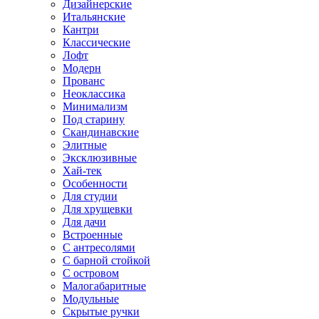
Дизайнерские
Итальянские
Кантри
Классические
Лофт
Модерн
Прованс
Неоклассика
Минимализм
Под старину
Скандинавские
Элитные
Эксклюзивные
Хай-тек
Особенности
Для студии
Для хрущевки
Для дачи
Встроенные
С антресолями
С барной стойкой
С островом
Малогабаритные
Модульные
Скрытые ручки