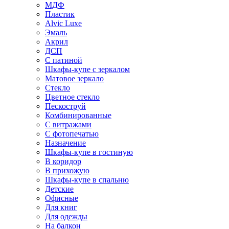
МДФ
Пластик
Alvic Luxe
Эмаль
Акрил
ДСП
С патиной
Шкафы-купе с зеркалом
Матовое зеркало
Стекло
Цветное стекло
Пескоструй
Комбинированные
С витражами
С фотопечатью
Назначение
Шкафы-купе в гостиную
В коридор
В прихожую
Шкафы-купе в спальню
Детские
Офисные
Для книг
Для одежды
На балкон