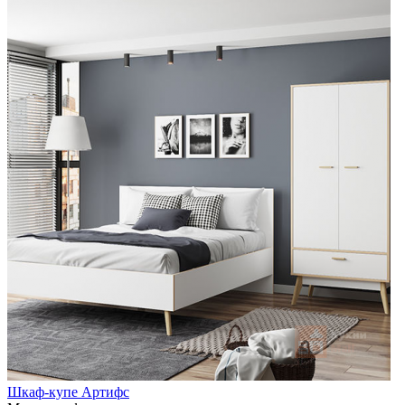
Шкаф-купе Артифс