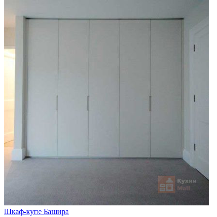
Шкаф-купе Башира