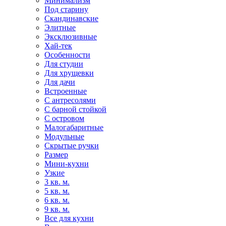
Минимализм
Под старину
Скандинавские
Элитные
Эксклюзивные
Хай-тек
Особенности
Для студии
Для хрущевки
Для дачи
Встроенные
С антресолями
С барной стойкой
С островом
Малогабаритные
Модульные
Скрытые ручки
Размер
Мини-кухни
Узкие
3 кв. м.
5 кв. м.
6 кв. м.
9 кв. м.
Все для кухни