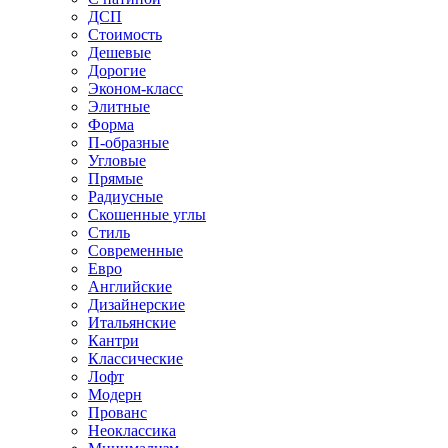
ДСП
Стоимость
Дешевые
Дорогие
Эконом-класс
Элитные
Форма
П-образные
Угловые
Прямые
Радиусные
Скошенные углы
Стиль
Современные
Евро
Английские
Дизайнерские
Итальянские
Кантри
Классические
Лофт
Модерн
Прованс
Неоклассика