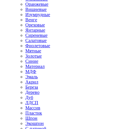
Оранжевые
Вишневые
Изумрудные
Венге
Ореховые
Янтарные
Сиреневые
Салатовые
Фиолетовые
Мятные
Золотые
Синие
Материал
МДФ
Эмаль
Акрил
Береза
Дерево
Дуб
ЛДСП
Массив
Пластик
Шпон
Экошпон
С патиной