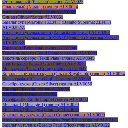
Фисташковый (Pistacho) глянец ALV0023
Оранжевый (Naranja) глянец ALV0024
Антрацит (Antracita) глянец ALV0025
Олива (Olivo) глянец ALV0051
Базальт суперматовый ZENIT (Basalto Supermat ZENIT)
ALV0202/Z
Антрацит суперматовый (Antracita Supermat) ALV0203
Антрацит суперматовый ZENIT (Antracita Supermat ZENIT)
ALV0203/Z
Баклажан (Berenjena) глянец ALV0040
Текстиль золото (Textil Dorado) глянец ALV0044
Текстиль серебро (Textil Plata) глянец ALV0045
Золото куско (Cuzco Oro) глянец ALV0046
Медь куско (Cuzco Cobre) глянец ALV0047
Королевское золото куско (Cuzco Royal Gold) глянец ALV0054
Куско графит (Cuzco Grafitt) глянец ALV0055
Серебро куско (Cuzco Silver) глянец ALV0056
Гайана (Guayana) глянец ALV0050
Вяз (Olmo) глянец ALV0052
Дуб фраппе (Roble Frappe) глянец ALV0053
Меланж 1 (Melange 1) глянец ALV0070
Меланж 4 (Melange 4) глянец ALV0070
Красная медь куско (Cuzco Copper) глянец ALV0009
Антрацит металлик (Antracita Pearl Effect) глянец ALV0121
Базальт металлик (Basalto Pearl Effect) глянец ALV0122