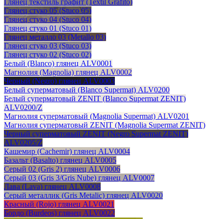
Глянец текстиль графит (Textil Grafito)
Глянец стуко 05 (Stuco 05)
Глянец стуко 04 (Stuco 04)
Глянец стуко 01 (Stuco 01)
Глянец металло 03 (Metallo 03)
Глянец стуко 03 (Stuco 03)
Глянец стуко 02 (Stuco 02)
Белый (Blanco) глянец ALV0001
Магнолия (Magnolia) глянец ALV0002
Черный (Negro) глянец ALV0003
Белый суперматовый (Blanco Supermat) ALV0200
Белый суперматовый ZENIT (Blanco Supermat ZENIT)
ALV0200/Z
Магнолия суперматовый (Magnolia Supermat) ALV0201
Магнолия суперматовый ZENIT (Magnolia Supermat ZENIT)
Черный суперматовый ZENIT (Negro Supermat ZENIT)
ALV0205/Z
Кашемир (Cachemir) глянец ALV0004
Базальт (Basalto) глянец ALV0005
Серый 02 (Gris 2) глянец ALV0006
Серый 03 (Gris 3/Gris Nube) глянец ALV0007
Лава (Lava) глянец ALV0008
Серый металлик (Gris Metalic) глянец ALV0020
Красный (Rojo) глянец ALV0021
Бордо (Burdeos) глянец ALV0022