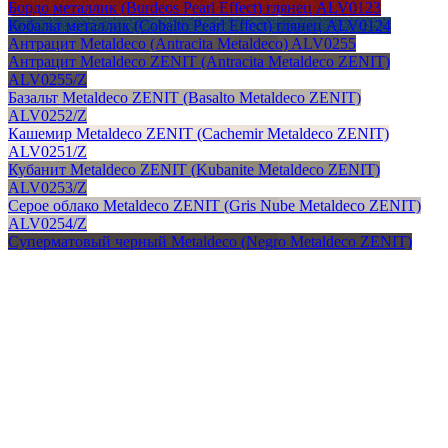
Бордо металлик (Burdeos Pearl Effect) глянец ALV0123
Кобальт металлик (Cobalto Pearl Effect) глянец ALV0124
Антрацит Metaldeco (Antracita Metaldeco) ALV0255
Антрацит Metaldeco ZENIT (Antracita Metaldeco ZENIT)
ALV0255/Z
Базальт Metaldeco ZENIT (Basalto Metaldeco ZENIT)
ALV0252/Z
Кашемир Metaldeco ZENIT (Cachemir Metaldeco ZENIT)
ALV0251/Z
Кубанит Metaldeco ZENIT (Kubanite Metaldeco ZENIT)
ALV0253/Z
Серое облако Metaldeco ZENIT (Gris Nube Metaldeco ZENIT)
ALV0254/Z
Суперматовый черный Metaldeco (Negro Metaldeco ZENIT)