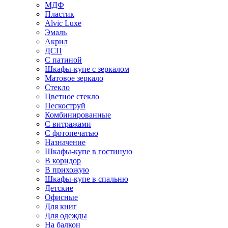
МДФ
Пластик
Alvic Luxe
Эмаль
Акрил
ДСП
С патиной
Шкафы-купе с зеркалом
Матовое зеркало
Стекло
Цветное стекло
Пескоструй
Комбинированные
С витражами
С фотопечатью
Назначение
Шкафы-купе в гостиную
В коридор
В прихожую
Шкафы-купе в спальню
Детские
Офисные
Для книг
Для одежды
На балкон