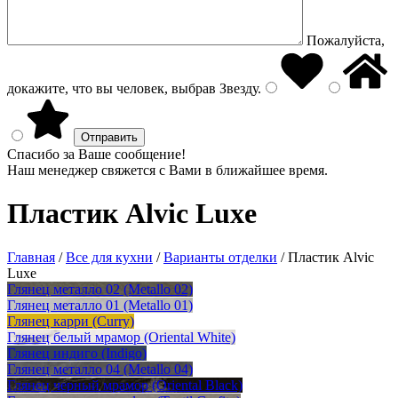
Пожалуйста,
докажите, что вы человек, выбрав
Звезду
.
Спасибо за Ваше сообщение!
Наш менеджер свяжется с Вами в ближайшее время.
Пластик Alvic Luxe
Главная
/
Все для кухни
/
Варианты отделки
/
Пластик Alvic
Luxe
Глянец металло 02 (Metallo 02)
Глянец металло 01 (Metallo 01)
Глянец карри (Curry)
Глянец белый мрамор (Oriental White)
Глянец индиго (Indigo)
Глянец металло 04 (Metallo 04)
Глянец черный мрамор (Oriental Black)