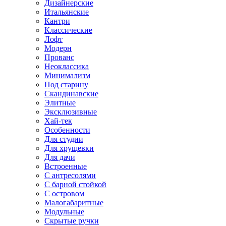
Дизайнерские
Итальянские
Кантри
Классические
Лофт
Модерн
Прованс
Неоклассика
Минимализм
Под старину
Скандинавские
Элитные
Эксклюзивные
Хай-тек
Особенности
Для студии
Для хрущевки
Для дачи
Встроенные
С антресолями
С барной стойкой
С островом
Малогабаритные
Модульные
Скрытые ручки