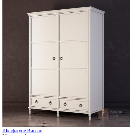
Шкаф-купе Виграц