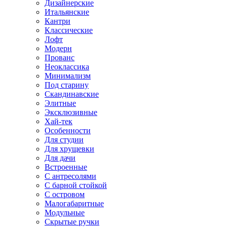
Дизайнерские
Итальянские
Кантри
Классические
Лофт
Модерн
Прованс
Неоклассика
Минимализм
Под старину
Скандинавские
Элитные
Эксклюзивные
Хай-тек
Особенности
Для студии
Для хрущевки
Для дачи
Встроенные
С антресолями
С барной стойкой
С островом
Малогабаритные
Модульные
Скрытые ручки