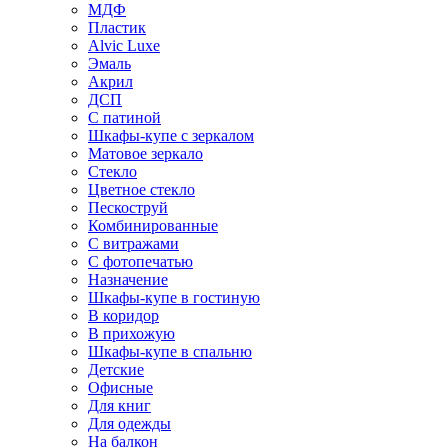
МДФ
Пластик
Alvic Luxe
Эмаль
Акрил
ДСП
С патиной
Шкафы-купе с зеркалом
Матовое зеркало
Стекло
Цветное стекло
Пескоструй
Комбинированные
С витражами
С фотопечатью
Назначение
Шкафы-купе в гостиную
В коридор
В прихожую
Шкафы-купе в спальню
Детские
Офисные
Для книг
Для одежды
На балкон