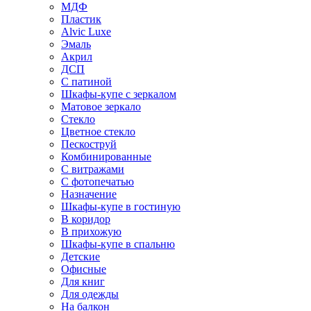
МДФ
Пластик
Alvic Luxe
Эмаль
Акрил
ДСП
С патиной
Шкафы-купе с зеркалом
Матовое зеркало
Стекло
Цветное стекло
Пескоструй
Комбинированные
С витражами
С фотопечатью
Назначение
Шкафы-купе в гостиную
В коридор
В прихожую
Шкафы-купе в спальню
Детские
Офисные
Для книг
Для одежды
На балкон