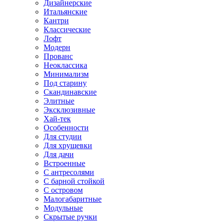
Дизайнерские
Итальянские
Кантри
Классические
Лофт
Модерн
Прованс
Неоклассика
Минимализм
Под старину
Скандинавские
Элитные
Эксклюзивные
Хай-тек
Особенности
Для студии
Для хрущевки
Для дачи
Встроенные
С антресолями
С барной стойкой
С островом
Малогабаритные
Модульные
Скрытые ручки