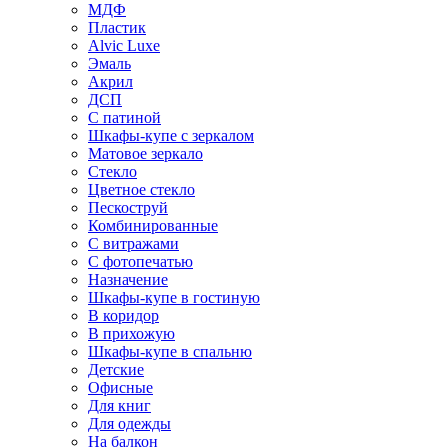
МДФ
Пластик
Alvic Luxe
Эмаль
Акрил
ДСП
С патиной
Шкафы-купе с зеркалом
Матовое зеркало
Стекло
Цветное стекло
Пескоструй
Комбинированные
С витражами
С фотопечатью
Назначение
Шкафы-купе в гостиную
В коридор
В прихожую
Шкафы-купе в спальню
Детские
Офисные
Для книг
Для одежды
На балкон