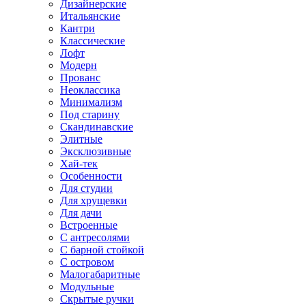
Дизайнерские
Итальянские
Кантри
Классические
Лофт
Модерн
Прованс
Неоклассика
Минимализм
Под старину
Скандинавские
Элитные
Эксклюзивные
Хай-тек
Особенности
Для студии
Для хрущевки
Для дачи
Встроенные
С антресолями
С барной стойкой
С островом
Малогабаритные
Модульные
Скрытые ручки