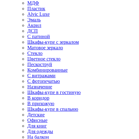
МДФ
Пластик
Alvic Luxe
Эмаль
Акрил
ДСП
С патиной
Шкафы-купе с зеркалом
Матовое зеркало
Стекло
Цветное стекло
Пескоструй
Комбинированные
С витражами
С фотопечатью
Назначение
Шкафы-купе в гостиную
В коридор
В прихожую
Шкафы-купе в спальню
Детские
Офисные
Для книг
Для одежды
На балкон