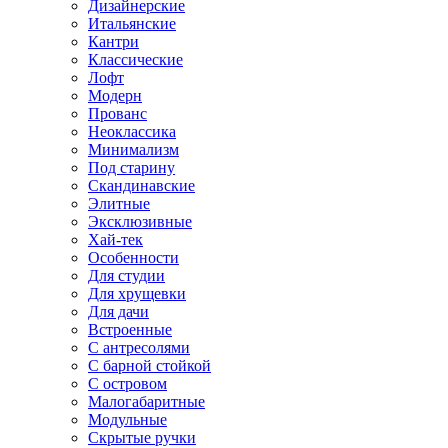
Дизайнерские
Итальянские
Кантри
Классические
Лофт
Модерн
Прованс
Неоклассика
Минимализм
Под старину
Скандинавские
Элитные
Эксклюзивные
Хай-тек
Особенности
Для студии
Для хрущевки
Для дачи
Встроенные
С антресолями
С барной стойкой
С островом
Малогабаритные
Модульные
Скрытые ручки