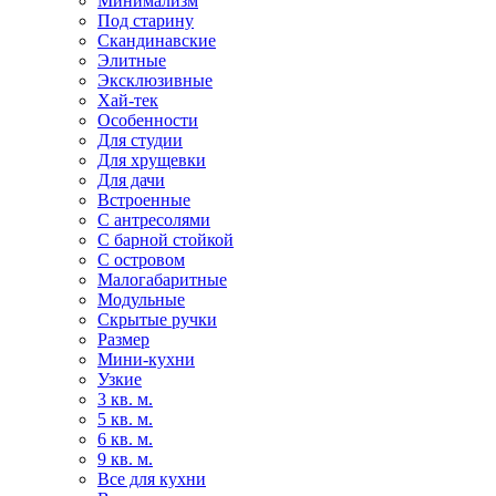
Минимализм
Под старину
Скандинавские
Элитные
Эксклюзивные
Хай-тек
Особенности
Для студии
Для хрущевки
Для дачи
Встроенные
С антресолями
С барной стойкой
С островом
Малогабаритные
Модульные
Скрытые ручки
Размер
Мини-кухни
Узкие
3 кв. м.
5 кв. м.
6 кв. м.
9 кв. м.
Все для кухни