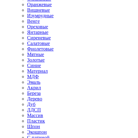
Оранжевые
Вишневые
Изумрудные
Венге
Ореховые
Янтарные
Сиреневые
Салатовые
Фиолетовые
Мятные
Золотые
Синие
Материал
МДФ
Эмаль
Акрил
Береза
Дерево
Дуб
ЛДСП
Массив
Пластик
Шпон
Экошпон
С патиной