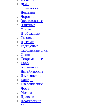
ДСП
Стоимость
Дешевые
Дорогие
Эконом-класс
Элитные
Форма
П-образные
Угловые
Прямые
Радиусные
Скошенные углы
Стиль
Современные
Евро
Английские
Дизайнерские
Итальянские
Кантри
Классические
Лофт
Модерн
Прованс
Неоклассика