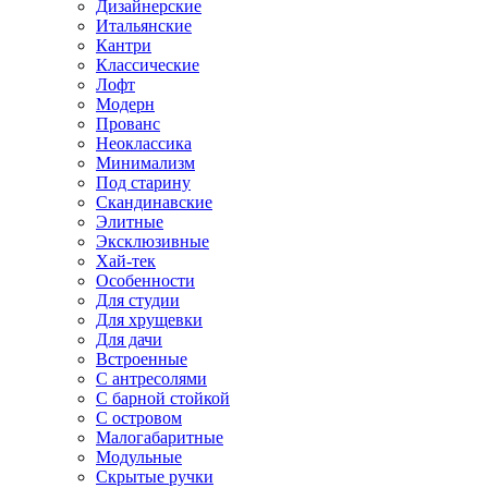
Дизайнерские
Итальянские
Кантри
Классические
Лофт
Модерн
Прованс
Неоклассика
Минимализм
Под старину
Скандинавские
Элитные
Эксклюзивные
Хай-тек
Особенности
Для студии
Для хрущевки
Для дачи
Встроенные
С антресолями
С барной стойкой
С островом
Малогабаритные
Модульные
Скрытые ручки