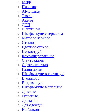
МДФ
Пластик
Alvic Luxe
Эмаль
Акрил
ДСП
С патиной
Шкафы-купе с зеркалом
Матовое зеркало
Стекло
Цветное стекло
Пескоструй
Комбинированные
С витражами
С фотопечатью
Назначение
Шкафы-купе в гостиную
В коридор
В прихожую
Шкафы-купе в спальню
Детские
Офисные
Для книг
Для одежды
На балкон