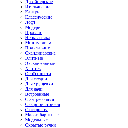
Дизайнерские
Итальянские
Кантри
Классические
Лофт
Модерн
Прованс
Неоклассика
Минимализм
Под старину
Скандинавские
Элитные
Эксклюзивные
Хай-тек
Особенности
Для студии
Для хрущевки
Для дачи
Встроенные
С антресолями
С барной стойкой
С островом
Малогабаритные
Модульные
Скрытые ручки