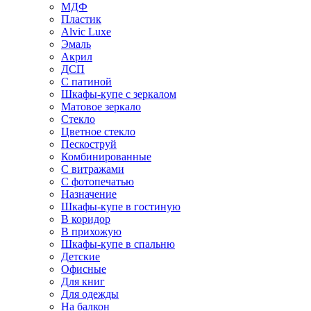
МДФ
Пластик
Alvic Luxe
Эмаль
Акрил
ДСП
С патиной
Шкафы-купе с зеркалом
Матовое зеркало
Стекло
Цветное стекло
Пескоструй
Комбинированные
С витражами
С фотопечатью
Назначение
Шкафы-купе в гостиную
В коридор
В прихожую
Шкафы-купе в спальню
Детские
Офисные
Для книг
Для одежды
На балкон