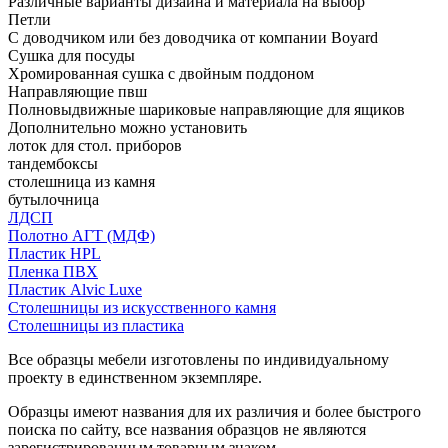
Различные варианты дизайна и материала на выбор
Петли
С доводчиком или без доводчика от компании Boyard
Сушка для посуды
Хромированная сушка с двойным поддоном
Направляющие пвш
Полновыдвижные шариковые направляющие для ящиков
Дополнительно можно установить
лоток для стол. приборов
тандембоксы
столешница из камня
бутылочница
ЛДСП
Полотно АГТ (МДФ)
Пластик HPL
Пленка ПВХ
Пластик Alvic Luxe
Столешницы из искусственного камня
Столешницы из пластика
Все образцы мебели изготовлены по индивидуальному
проекту в единственном экземпляре.
Образцы имеют названия для их различия и более быстрого
поиска по сайту, все названия образцов не являются
зарегистрированным товарным знаком.