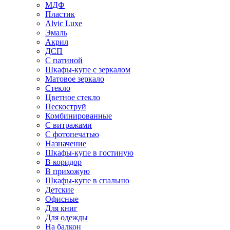
МДФ
Пластик
Alvic Luxe
Эмаль
Акрил
ДСП
С патиной
Шкафы-купе с зеркалом
Матовое зеркало
Стекло
Цветное стекло
Пескоструй
Комбинированные
С витражами
С фотопечатью
Назначение
Шкафы-купе в гостиную
В коридор
В прихожую
Шкафы-купе в спальню
Детские
Офисные
Для книг
Для одежды
На балкон