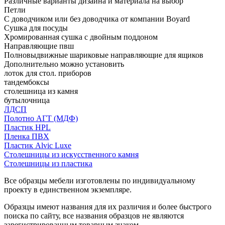
Различные варианты дизайна и материала на выбор
Петли
С доводчиком или без доводчика от компании Boyard
Сушка для посуды
Хромированная сушка с двойным поддоном
Направляющие пвш
Полновыдвижные шариковые направляющие для ящиков
Дополнительно можно установить
лоток для стол. приборов
тандембоксы
столешница из камня
бутылочница
ЛДСП
Полотно АГТ (МДФ)
Пластик HPL
Пленка ПВХ
Пластик Alvic Luxe
Столешницы из искусственного камня
Столешницы из пластика
Все образцы мебели изготовлены по индивидуальному
проекту в единственном экземпляре.
Образцы имеют названия для их различия и более быстрого
поиска по сайту, все названия образцов не являются
зарегистрированным товарным знаком.