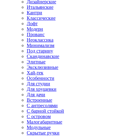
Дизайнерские
Итальянские
Кантри
Классические
Лофт
Модерн
Прованс
Неоклассика
Минимализм
Под старину
Скандинавские
Элитные
Эксклюзивные
Хай-тек
Особенности
Для студии
Для хрущевки
Для дачи
Встроенные
С антресолями
С барной стойкой
С островом
Малогабаритные
Модульные
Скрытые ручки