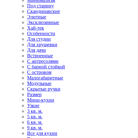
Минимализм
Под старину
Скандинавские
Элитные
Эксклюзивные
Хай-тек
Особенности
Для студии
Для хрущевки
Для дачи
Встроенные
С антресолями
С барной стойкой
С островом
Малогабаритные
Модульные
Скрытые ручки
Размер
Мини-кухни
Узкие
3 кв. м.
5 кв. м.
6 кв. м.
9 кв. м.
Все для кухни