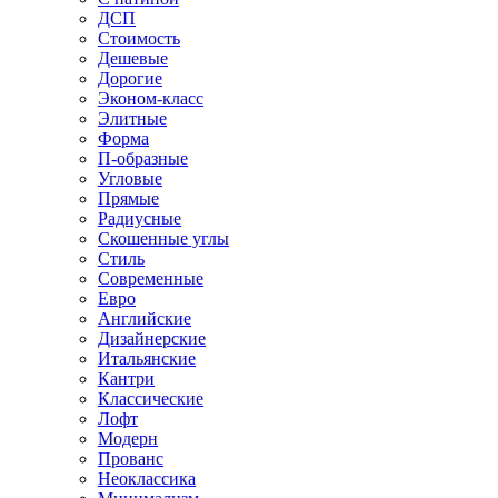
ДСП
Стоимость
Дешевые
Дорогие
Эконом-класс
Элитные
Форма
П-образные
Угловые
Прямые
Радиусные
Скошенные углы
Стиль
Современные
Евро
Английские
Дизайнерские
Итальянские
Кантри
Классические
Лофт
Модерн
Прованс
Неоклассика