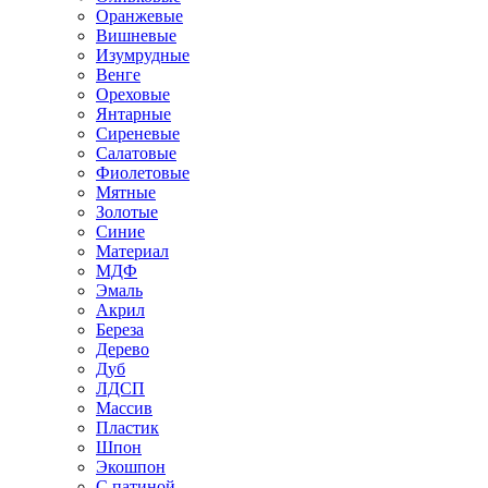
Оранжевые
Вишневые
Изумрудные
Венге
Ореховые
Янтарные
Сиреневые
Салатовые
Фиолетовые
Мятные
Золотые
Синие
Материал
МДФ
Эмаль
Акрил
Береза
Дерево
Дуб
ЛДСП
Массив
Пластик
Шпон
Экошпон
С патиной