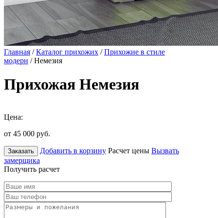
Главная
/
Каталог прихожих
/
Прихожие в стиле
модерн
/ Немезия
Прихожая Немезия
Цена:
от 45 000
руб.
Добавить в корзину
Расчет цены
Вызвать
Заказать
замерщика
Получить расчет