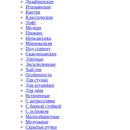
Дизайнерские
Итальянские
Кантри
Классические
Лофт
Модерн
Прованс
Неоклассика
Минимализм
Под старину
Скандинавские
Элитные
Эксклюзивные
Хай-тек
Особенности
Для студии
Для хрущевки
Для дачи
Встроенные
С антресолями
С барной стойкой
С островом
Малогабаритные
Модульные
Скрытые ручки