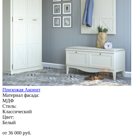
Прихожая Аконит
Материал фасада:
МДФ
Стиль:
Классический
Цвет:
Белый
от 36 000 руб.