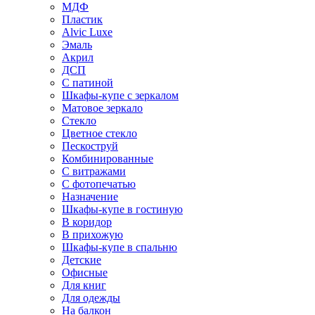
МДФ
Пластик
Alvic Luxe
Эмаль
Акрил
ДСП
С патиной
Шкафы-купе с зеркалом
Матовое зеркало
Стекло
Цветное стекло
Пескоструй
Комбинированные
С витражами
С фотопечатью
Назначение
Шкафы-купе в гостиную
В коридор
В прихожую
Шкафы-купе в спальню
Детские
Офисные
Для книг
Для одежды
На балкон