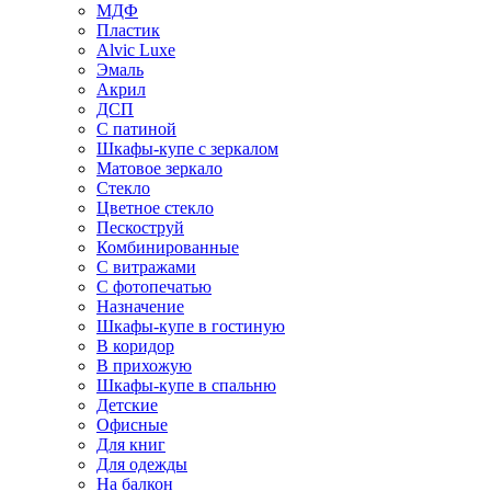
МДФ
Пластик
Alvic Luxe
Эмаль
Акрил
ДСП
С патиной
Шкафы-купе с зеркалом
Матовое зеркало
Стекло
Цветное стекло
Пескоструй
Комбинированные
С витражами
С фотопечатью
Назначение
Шкафы-купе в гостиную
В коридор
В прихожую
Шкафы-купе в спальню
Детские
Офисные
Для книг
Для одежды
На балкон