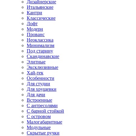
Дизайнерские
Итальянские
Кантри
Классические
Лофт
Модерн
Прованс
Неоклассика
Минимализм
Под старину
Скандинавские
Элитные
Эксклюзивные
Хай-тек
Особенности
Для студии
Для хрущевки
Для дачи
Встроенные
С антресолями
С барной стойкой
С островом
Малогабаритные
Модульные
Скрытые ручки