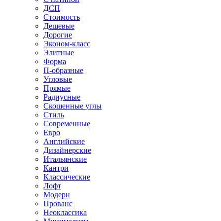
ДСП
Стоимость
Дешевые
Дорогие
Эконом-класс
Элитные
Форма
П-образные
Угловые
Прямые
Радиусные
Скошенные углы
Стиль
Современные
Евро
Английские
Дизайнерские
Итальянские
Кантри
Классические
Лофт
Модерн
Прованс
Неоклассика