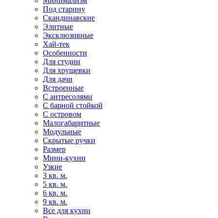
Минимализм
Под старину
Скандинавские
Элитные
Эксклюзивные
Хай-тек
Особенности
Для студии
Для хрущевки
Для дачи
Встроенные
С антресолями
С барной стойкой
С островом
Малогабаритные
Модульные
Скрытые ручки
Размер
Мини-кухни
Узкие
3 кв. м.
5 кв. м.
6 кв. м.
9 кв. м.
Все для кухни