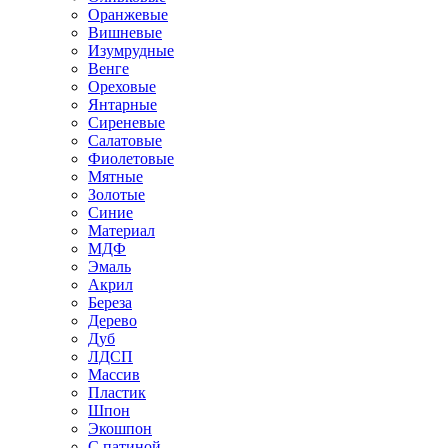
Оранжевые
Вишневые
Изумрудные
Венге
Ореховые
Янтарные
Сиреневые
Салатовые
Фиолетовые
Мятные
Золотые
Синие
Материал
МДФ
Эмаль
Акрил
Береза
Дерево
Дуб
ЛДСП
Массив
Пластик
Шпон
Экошпон
С патиной