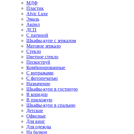
МДФ
Пластик
Alvic Luxe
Эмаль
Акрил
ДСП
С патиной
Шкафы-купе с зеркалом
Матовое зеркало
Стекло
Цветное стекло
Пескоструй
Комбинированные
С витражами
С фотопечатью
Назначение
Шкафы-купе в гостиную
В коридор
В прихожую
Шкафы-купе в спальню
Детские
Офисные
Для книг
Для одежды
На балкон