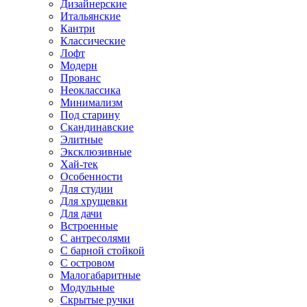
Дизайнерские
Итальянские
Кантри
Классические
Лофт
Модерн
Прованс
Неоклассика
Минимализм
Под старину
Скандинавские
Элитные
Эксклюзивные
Хай-тек
Особенности
Для студии
Для хрущевки
Для дачи
Встроенные
С антресолями
С барной стойкой
С островом
Малогабаритные
Модульные
Скрытые ручки