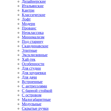
Дизайнерские
Итальянские
Кантри
Классические
Лофт
Модерн
Прованс
Неоклассика
Минимализм
Под старину
Скандинавские
Элитные
Эксклюзивные
Хай-тек
Особенности
Для студии
Для хрущевки
Для дачи
Встроенные
С антресолями
С барной стойкой
С островом
Малогабаритные
Модульные
Скрытые ручки