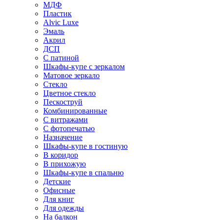
МДФ
Пластик
Alvic Luxe
Эмаль
Акрил
ДСП
С патиной
Шкафы-купе с зеркалом
Матовое зеркало
Стекло
Цветное стекло
Пескоструй
Комбинированные
С витражами
С фотопечатью
Назначение
Шкафы-купе в гостиную
В коридор
В прихожую
Шкафы-купе в спальню
Детские
Офисные
Для книг
Для одежды
На балкон