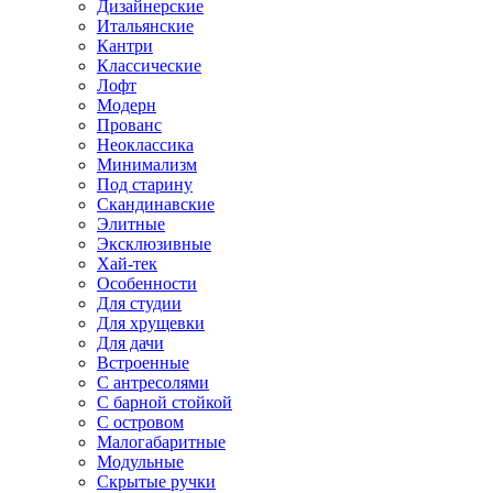
Дизайнерские
Итальянские
Кантри
Классические
Лофт
Модерн
Прованс
Неоклассика
Минимализм
Под старину
Скандинавские
Элитные
Эксклюзивные
Хай-тек
Особенности
Для студии
Для хрущевки
Для дачи
Встроенные
С антресолями
С барной стойкой
С островом
Малогабаритные
Модульные
Скрытые ручки