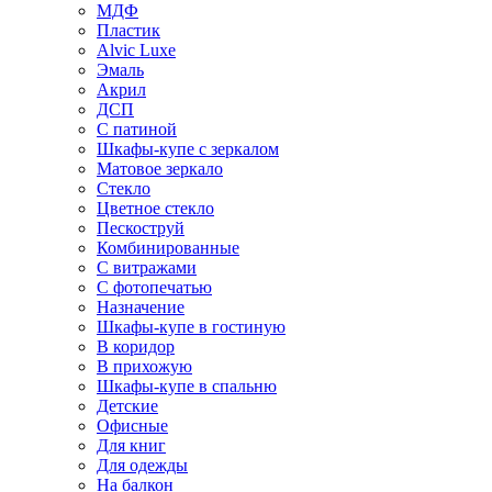
МДФ
Пластик
Alvic Luxe
Эмаль
Акрил
ДСП
С патиной
Шкафы-купе с зеркалом
Матовое зеркало
Стекло
Цветное стекло
Пескоструй
Комбинированные
С витражами
С фотопечатью
Назначение
Шкафы-купе в гостиную
В коридор
В прихожую
Шкафы-купе в спальню
Детские
Офисные
Для книг
Для одежды
На балкон