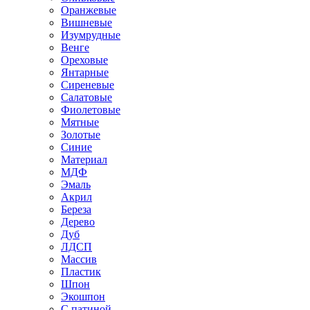
Оранжевые
Вишневые
Изумрудные
Венге
Ореховые
Янтарные
Сиреневые
Салатовые
Фиолетовые
Мятные
Золотые
Синие
Материал
МДФ
Эмаль
Акрил
Береза
Дерево
Дуб
ЛДСП
Массив
Пластик
Шпон
Экошпон
С патиной