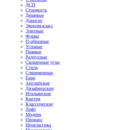
ДСП
Стоимость
Дешевые
Дорогие
Эконом-класс
Элитные
Форма
П-образные
Угловые
Прямые
Радиусные
Скошенные углы
Стиль
Современные
Евро
Английские
Дизайнерские
Итальянские
Кантри
Классические
Лофт
Модерн
Прованс
Неоклассика