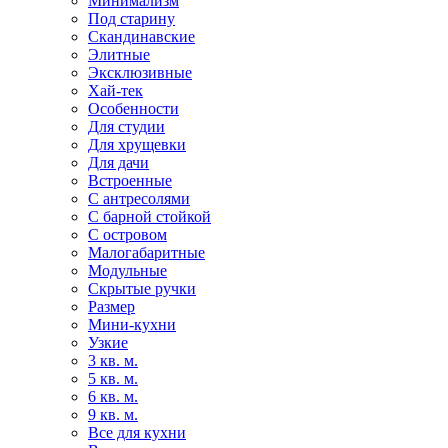
Минимализм
Под старину
Скандинавские
Элитные
Эксклюзивные
Хай-тек
Особенности
Для студии
Для хрущевки
Для дачи
Встроенные
С антресолями
С барной стойкой
С островом
Малогабаритные
Модульные
Скрытые ручки
Размер
Мини-кухни
Узкие
3 кв. м.
5 кв. м.
6 кв. м.
9 кв. м.
Все для кухни