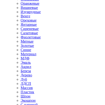
Оранжевые
Вишневые
Изумрудные
Венге
Ореховые
Янтарные
Сиреневые
Салатовые
Фиолетовые
Мятные
Золотые
Синие
Материал
МДФ
Эмаль
Акрил
Береза
Дерево
Дуб
ЛДСП
Массив
Пластик
Шпон
Экошпон
С патиной