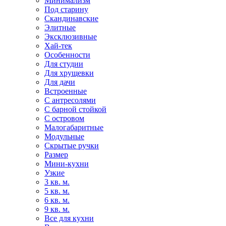
Минимализм
Под старину
Скандинавские
Элитные
Эксклюзивные
Хай-тек
Особенности
Для студии
Для хрущевки
Для дачи
Встроенные
С антресолями
С барной стойкой
С островом
Малогабаритные
Модульные
Скрытые ручки
Размер
Мини-кухни
Узкие
3 кв. м.
5 кв. м.
6 кв. м.
9 кв. м.
Все для кухни