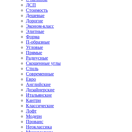
ДСП
Стоимость
Дешевые
Дорогие
Эконом-класс
Элитные
Форма
П-образные
Угловые
Прямые
Радиусные
Скошенные углы
Стиль
Современные
Евро
Английские
Дизайнерские
Итальянские
Кантри
Классические
Лофт
Модерн
Прованс
Неоклассика