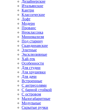
Дизайнерские
Итальянские
Кантри
Классические
Лофт
Модерн
Прованс
Неоклассика
Минимализм
Под старину
Скандинавские
Элитные
Эксклюзивные
Хай-тек
Особенности
Для студии
Для хрущевки
Для дачи
Встроенные
С антресолями
С барной стойкой
С островом
Малогабаритные
Модульные
Скрытые ручки