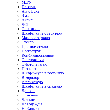
МДФ
Пластик
Alvic Luxe
Эмаль
Акрил
ДСП
С патиной
Шкафы-купе с зеркалом
Матовое зеркало
Стекло
Цветное стекло
Пескоструй
Комбинированные
С витражами
С фотопечатью
Назначение
Шкафы-купе в гостиную
В коридор
В прихожую
Шкафы-купе в спальню
Детские
Офисные
Для книг
Для одежды
На балкон