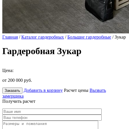
Главная
/
Каталог гардеробных
/
Большие гардеробные
/ Зукар
Гардеробная Зукар
Цена:
от 200 000
руб.
Добавить в корзину
Расчет цены
Вызвать
Заказать
замерщика
Получить расчет