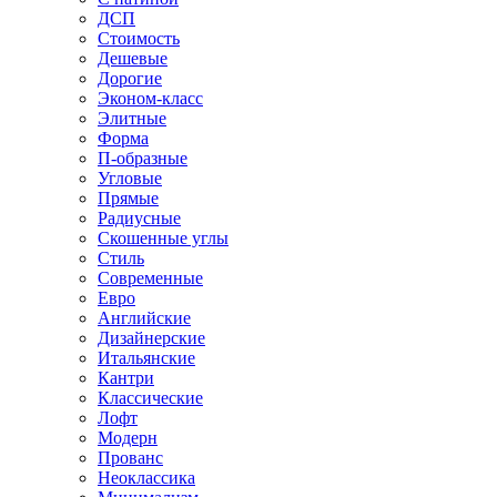
ДСП
Стоимость
Дешевые
Дорогие
Эконом-класс
Элитные
Форма
П-образные
Угловые
Прямые
Радиусные
Скошенные углы
Стиль
Современные
Евро
Английские
Дизайнерские
Итальянские
Кантри
Классические
Лофт
Модерн
Прованс
Неоклассика