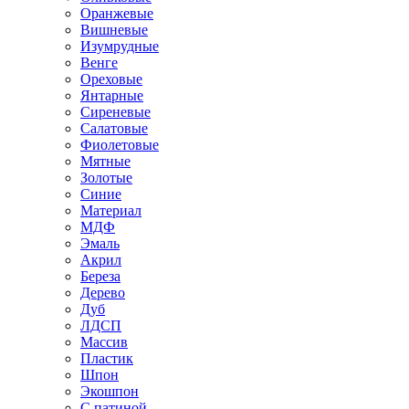
Оранжевые
Вишневые
Изумрудные
Венге
Ореховые
Янтарные
Сиреневые
Салатовые
Фиолетовые
Мятные
Золотые
Синие
Материал
МДФ
Эмаль
Акрил
Береза
Дерево
Дуб
ЛДСП
Массив
Пластик
Шпон
Экошпон
С патиной