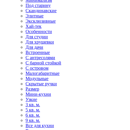
Минимализм
Под старину
Скандинавские
Элитные
Эксклюзивные
Хай-тек
Особенности
Для студии
Для хрущевки
Для дачи
Встроенные
С антресолями
С барной стойкой
С островом
Малогабаритные
Модульные
Скрытые ручки
Размер
Мини-кухни
Узкие
3 кв. м.
5 кв. м.
6 кв. м.
9 кв. м.
Все для кухни