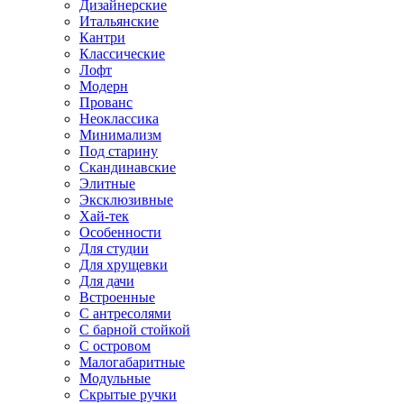
Дизайнерские
Итальянские
Кантри
Классические
Лофт
Модерн
Прованс
Неоклассика
Минимализм
Под старину
Скандинавские
Элитные
Эксклюзивные
Хай-тек
Особенности
Для студии
Для хрущевки
Для дачи
Встроенные
С антресолями
С барной стойкой
С островом
Малогабаритные
Модульные
Скрытые ручки