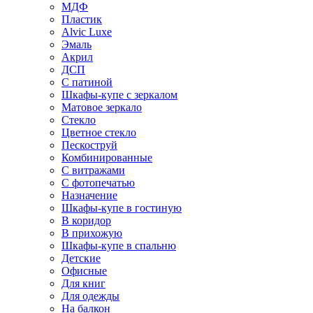
МДФ
Пластик
Alvic Luxe
Эмаль
Акрил
ДСП
С патиной
Шкафы-купе с зеркалом
Матовое зеркало
Стекло
Цветное стекло
Пескоструй
Комбинированные
С витражами
С фотопечатью
Назначение
Шкафы-купе в гостиную
В коридор
В прихожую
Шкафы-купе в спальню
Детские
Офисные
Для книг
Для одежды
На балкон