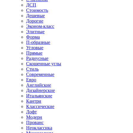
ДСП
Стоимость
Дешевые
Дорогие
Эконом-класс
Элитные
Форма
П-образные
Угловые
Прямые
Радиусные
Скошенные углы
Стиль
Современные
Евро
Английские
Дизайнерские
Итальянские
Кантри
Классические
Лофт
Модерн
Прованс
Неоклассика