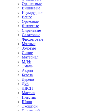
Оранжевые
Вишневые
Изумрудные
Венге
Ореховые
Янтарные
Сиреневые
Салатовые
Фиолетовые
Мятные
Золотые
Синие
Материал
МДФ
Эмаль
Акрил
Береза
Дерево
Дуб
ЛДСП
Массив
Пластик
Шпон
Экошпон
С патиной