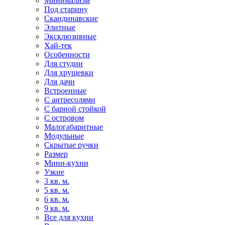
Минимализм
Под старину
Скандинавские
Элитные
Эксклюзивные
Хай-тек
Особенности
Для студии
Для хрущевки
Для дачи
Встроенные
С антресолями
С барной стойкой
С островом
Малогабаритные
Модульные
Скрытые ручки
Размер
Мини-кухни
Узкие
3 кв. м.
5 кв. м.
6 кв. м.
9 кв. м.
Все для кухни