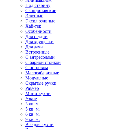
Минимализм
Под старину
Скандинавские
Элитные
Эксклюзивные
Хай-тек
Особенности
Для студии
Для хрущевки
Для дачи
Встроенные
С антресолями
С барной стойкой
С островом
Малогабаритные
Модульные
Скрытые ручки
Размер
Мини-кухни
Узкие
3 кв. м.
5 кв. м.
6 кв. м.
9 кв. м.
Все для кухни