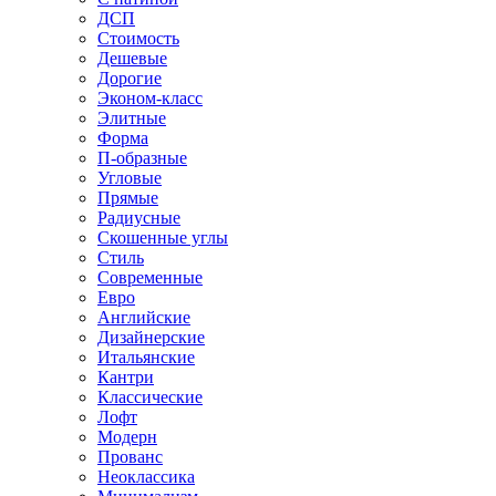
ДСП
Стоимость
Дешевые
Дорогие
Эконом-класс
Элитные
Форма
П-образные
Угловые
Прямые
Радиусные
Скошенные углы
Стиль
Современные
Евро
Английские
Дизайнерские
Итальянские
Кантри
Классические
Лофт
Модерн
Прованс
Неоклассика