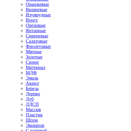
Оранжевые
Вишневые
Изумрудные
Венге
Ореховые
Янтарные
Сиреневые
Салатовые
Фиолетовые
Мятные
Золотые
Синие
Материал
МДФ
Эмаль
Акрил
Береза
Дерево
Дуб
ЛДСП
Массив
Пластик
Шпон
Экошпон
С патиной