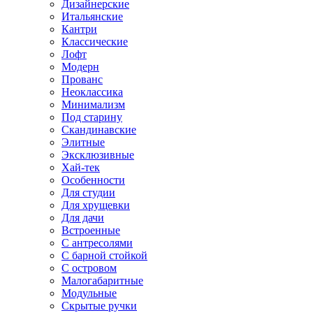
Дизайнерские
Итальянские
Кантри
Классические
Лофт
Модерн
Прованс
Неоклассика
Минимализм
Под старину
Скандинавские
Элитные
Эксклюзивные
Хай-тек
Особенности
Для студии
Для хрущевки
Для дачи
Встроенные
С антресолями
С барной стойкой
С островом
Малогабаритные
Модульные
Скрытые ручки