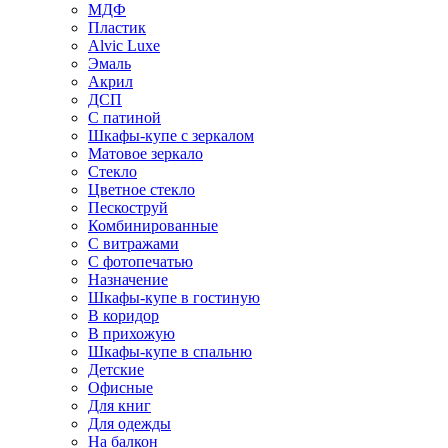
МДФ
Пластик
Alvic Luxe
Эмаль
Акрил
ДСП
С патиной
Шкафы-купе с зеркалом
Матовое зеркало
Стекло
Цветное стекло
Пескоструй
Комбинированные
С витражами
С фотопечатью
Назначение
Шкафы-купе в гостиную
В коридор
В прихожую
Шкафы-купе в спальню
Детские
Офисные
Для книг
Для одежды
На балкон