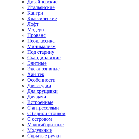
Дизайнерские
Итальянские
Кантри
Классические
Лофт
Модерн
Прованс
Неоклассика
Минимализм
Под старину
Скандинавские
Элитные
Эксклюзивные
Хай-тек
Особенности
Для студии
Для хрущевки
Для дачи
Встроенные
С антресолями
С барной стойкой
С островом
Малогабаритные
Модульные
Скрытые ручки