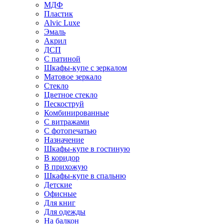
МДФ
Пластик
Alvic Luxe
Эмаль
Акрил
ДСП
С патиной
Шкафы-купе с зеркалом
Матовое зеркало
Стекло
Цветное стекло
Пескоструй
Комбинированные
С витражами
С фотопечатью
Назначение
Шкафы-купе в гостиную
В коридор
В прихожую
Шкафы-купе в спальню
Детские
Офисные
Для книг
Для одежды
На балкон