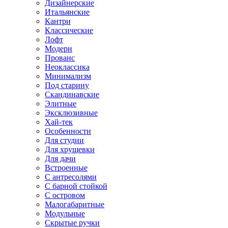
Дизайнерские
Итальянские
Кантри
Классические
Лофт
Модерн
Прованс
Неоклассика
Минимализм
Под старину
Скандинавские
Элитные
Эксклюзивные
Хай-тек
Особенности
Для студии
Для хрущевки
Для дачи
Встроенные
С антресолями
С барной стойкой
С островом
Малогабаритные
Модульные
Скрытые ручки