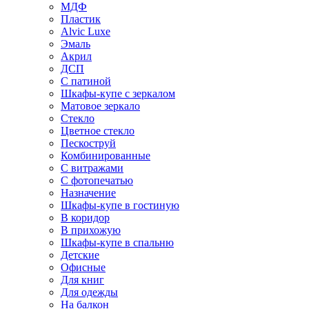
МДФ
Пластик
Alvic Luxe
Эмаль
Акрил
ДСП
С патиной
Шкафы-купе с зеркалом
Матовое зеркало
Стекло
Цветное стекло
Пескоструй
Комбинированные
С витражами
С фотопечатью
Назначение
Шкафы-купе в гостиную
В коридор
В прихожую
Шкафы-купе в спальню
Детские
Офисные
Для книг
Для одежды
На балкон