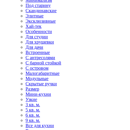
Минимализм
Под старину
Скандинавские
Элитные
Эксклюзивные
Хай-тек
Особенности
Для студии
Для хрущевки
Для дачи
Встроенные
С антресолями
С барной стойкой
С островом
Малогабаритные
Модульные
Скрытые ручки
Размер
Мини-кухни
Узкие
3 кв. м.
5 кв. м.
6 кв. м.
9 кв. м.
Все для кухни