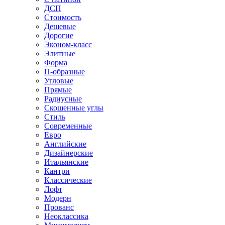
ДСП
Стоимость
Дешевые
Дорогие
Эконом-класс
Элитные
Форма
П-образные
Угловые
Прямые
Радиусные
Скошенные углы
Стиль
Современные
Евро
Английские
Дизайнерские
Итальянские
Кантри
Классические
Лофт
Модерн
Прованс
Неоклассика