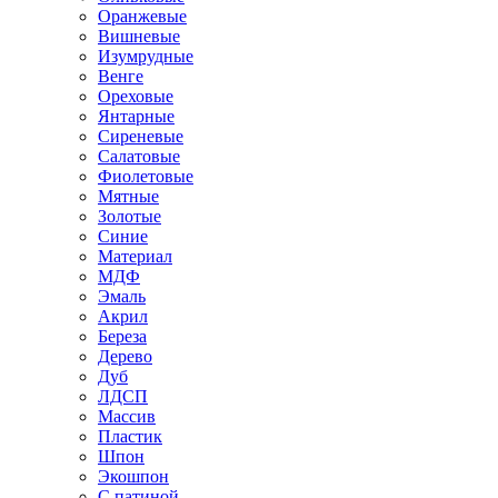
Оранжевые
Вишневые
Изумрудные
Венге
Ореховые
Янтарные
Сиреневые
Салатовые
Фиолетовые
Мятные
Золотые
Синие
Материал
МДФ
Эмаль
Акрил
Береза
Дерево
Дуб
ЛДСП
Массив
Пластик
Шпон
Экошпон
С патиной