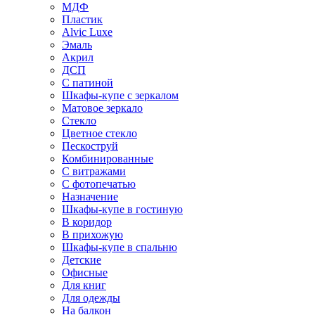
МДФ
Пластик
Alvic Luxe
Эмаль
Акрил
ДСП
С патиной
Шкафы-купе с зеркалом
Матовое зеркало
Стекло
Цветное стекло
Пескоструй
Комбинированные
С витражами
С фотопечатью
Назначение
Шкафы-купе в гостиную
В коридор
В прихожую
Шкафы-купе в спальню
Детские
Офисные
Для книг
Для одежды
На балкон