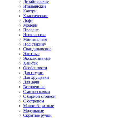
Дизайнерские
Итальянские
Кантри
Классические
Лофт
Модерн
Прованс
Неоклассика
Минимализм
Под старину
Скандинавские
Элитные
Эксклюзивные
Хай-тек
Особенности
Для студии
Для хрущевки
Для дачи
Встроенные
С антресолями
С барной стойкой
С островом
Малогабаритные
Модульные
Скрытые ручки