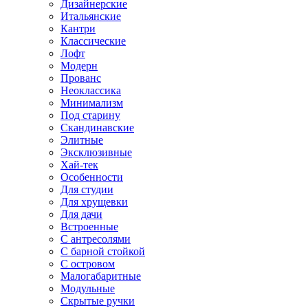
Дизайнерские
Итальянские
Кантри
Классические
Лофт
Модерн
Прованс
Неоклассика
Минимализм
Под старину
Скандинавские
Элитные
Эксклюзивные
Хай-тек
Особенности
Для студии
Для хрущевки
Для дачи
Встроенные
С антресолями
С барной стойкой
С островом
Малогабаритные
Модульные
Скрытые ручки