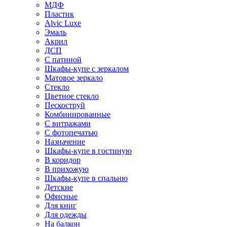
МДФ
Пластик
Alvic Luxe
Эмаль
Акрил
ДСП
С патиной
Шкафы-купе с зеркалом
Матовое зеркало
Стекло
Цветное стекло
Пескоструй
Комбинированные
С витражами
С фотопечатью
Назначение
Шкафы-купе в гостиную
В коридор
В прихожую
Шкафы-купе в спальню
Детские
Офисные
Для книг
Для одежды
На балкон