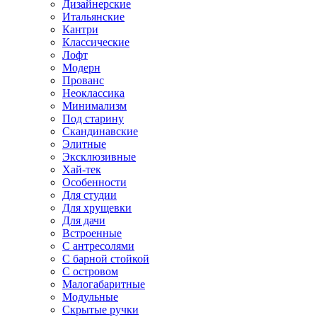
Дизайнерские
Итальянские
Кантри
Классические
Лофт
Модерн
Прованс
Неоклассика
Минимализм
Под старину
Скандинавские
Элитные
Эксклюзивные
Хай-тек
Особенности
Для студии
Для хрущевки
Для дачи
Встроенные
С антресолями
С барной стойкой
С островом
Малогабаритные
Модульные
Скрытые ручки