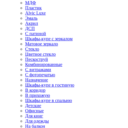
МДФ
Пластик
Alvic Luxe
Эмаль
Акрил
ДСП
С патиной
Шкафы-купе с зеркалом
Матовое зеркало
Стекло
Цветное стекло
Пескоструй
Комбинированные
С витражами
С фотопечатью
Назначение
Шкафы-купе в гостиную
В коридор
В прихожую
Шкафы-купе в спальню
Детские
Офисные
Для книг
Для одежды
На балкон