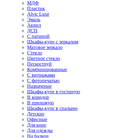
МДФ
Пластик
Alvic Luxe
Эмаль
Акрил
ДСП
С патиной
Шкафы-купе с зеркалом
Матовое зеркало
Стекло
Цветное стекло
Пескоструй
Комбинированные
С витражами
С фотопечатью
Назначение
Шкафы-купе в гостиную
В коридор
В прихожую
Шкафы-купе в спальню
Детские
Офисные
Для книг
Для одежды
На балкон