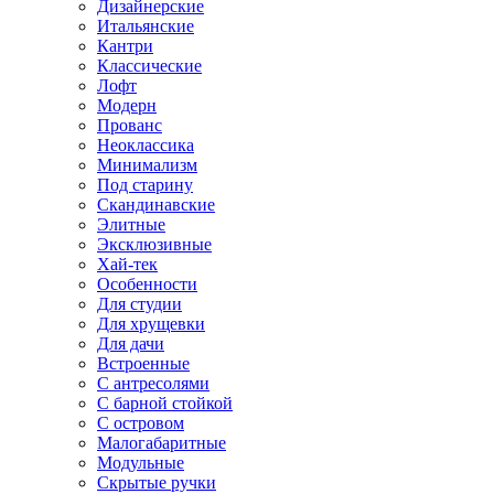
Дизайнерские
Итальянские
Кантри
Классические
Лофт
Модерн
Прованс
Неоклассика
Минимализм
Под старину
Скандинавские
Элитные
Эксклюзивные
Хай-тек
Особенности
Для студии
Для хрущевки
Для дачи
Встроенные
С антресолями
С барной стойкой
С островом
Малогабаритные
Модульные
Скрытые ручки