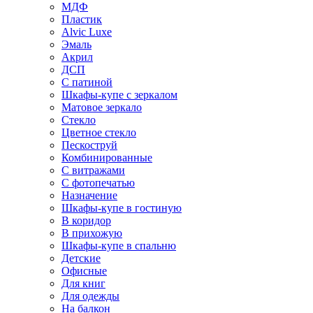
МДФ
Пластик
Alvic Luxe
Эмаль
Акрил
ДСП
С патиной
Шкафы-купе с зеркалом
Матовое зеркало
Стекло
Цветное стекло
Пескоструй
Комбинированные
С витражами
С фотопечатью
Назначение
Шкафы-купе в гостиную
В коридор
В прихожую
Шкафы-купе в спальню
Детские
Офисные
Для книг
Для одежды
На балкон