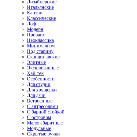
Дизайнерские
Итальянские
Кантри
Классические
Лофт
Модерн
Прованс
Неоклассика
Минимализм
Под старину
Скандинавские
Элитные
Эксклюзивные
Хай-тек
Особенности
Для студии
Для хрущевки
Для дачи
Встроенные
С антресолями
С барной стойкой
С островом
Малогабаритные
Модульные
Скрытые ручки