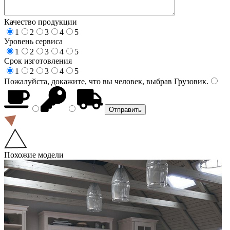
Качество продукции
1
2
3
4
5
Уровень сервиса
1
2
3
4
5
Срок изготовления
1
2
3
4
5
Пожалуйста, докажите, что вы человек, выбрав
Грузовик
.
Похожие модели