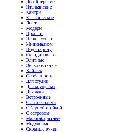
Дизайнерские
Итальянские
Кантри
Классические
Лофт
Модерн
Прованс
Неоклассика
Минимализм
Под старину
Скандинавские
Элитные
Эксклюзивные
Хай-тек
Особенности
Для студии
Для хрущевки
Для дачи
Встроенные
С антресолями
С барной стойкой
С островом
Малогабаритные
Модульные
Скрытые ручки