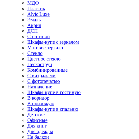
МДФ
Пластик
Alvic Luxe
Эмаль
Акрил
ДСП
С патиной
Шкафы-купе с зеркалом
Матовое зеркало
Стекло
Цветное стекло
Пескоструй
Комбинированные
С витражами
С фотопечатью
Назначение
Шкафы-купе в гостиную
В коридор
В прихожую
Шкафы-купе в спальню
Детские
Офисные
Для книг
Для одежды
На балкон