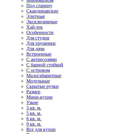
Минимализм
Под старину
Скандинавские
Элитные
Эксклюзивные
Хай-тек
Особенности
Для студии
Для хрущевки
Для дачи
Встроенные
С антресолями
С барной стойкой
С островом
Малогабаритные
Модульные
Скрытые ручки
Размер
Мини-кухни
Узкие
3 кв. м.
5 кв. м.
6 кв. м.
9 кв. м.
Все для кухни