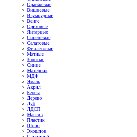
Оранжевые
Вишневые
Изумрудные
Венге
Ореховые
Янтарные
Сиреневые
Салатовые
Фиолетовые
Мятные
Золотые
Синие
Материал
МДФ
Эмаль
Акрил
Береза
Дерево
Дуб
ЛДСП
Массив
Пластик
Шпон
Экошпон
С патиной