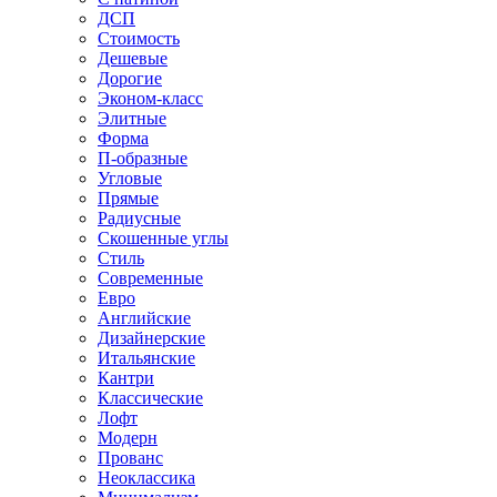
ДСП
Стоимость
Дешевые
Дорогие
Эконом-класс
Элитные
Форма
П-образные
Угловые
Прямые
Радиусные
Скошенные углы
Стиль
Современные
Евро
Английские
Дизайнерские
Итальянские
Кантри
Классические
Лофт
Модерн
Прованс
Неоклассика