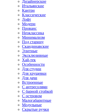
Дизайнерские
Итальянские
Кантри
Классические
Лофт
Модерн
Прованс
Неоклассика
Минимализм
Под старину
Скандинавские
Элитные
Эксклюзивные
Хай-тек
Особенности
Для студии
Для хрущевки
Для дачи
Встроенные
С антресолями
С барной стойкой
С островом
Малогабаритные
Модульные
Скрытые ручки