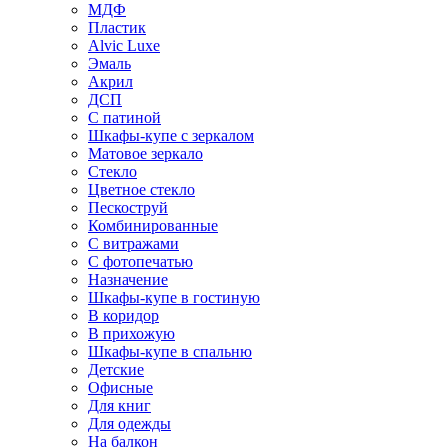
МДФ
Пластик
Alvic Luxe
Эмаль
Акрил
ДСП
С патиной
Шкафы-купе с зеркалом
Матовое зеркало
Стекло
Цветное стекло
Пескоструй
Комбинированные
С витражами
С фотопечатью
Назначение
Шкафы-купе в гостиную
В коридор
В прихожую
Шкафы-купе в спальню
Детские
Офисные
Для книг
Для одежды
На балкон