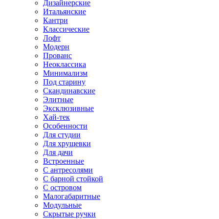
Дизайнерские
Итальянские
Кантри
Классические
Лофт
Модерн
Прованс
Неоклассика
Минимализм
Под старину
Скандинавские
Элитные
Эксклюзивные
Хай-тек
Особенности
Для студии
Для хрущевки
Для дачи
Встроенные
С антресолями
С барной стойкой
С островом
Малогабаритные
Модульные
Скрытые ручки