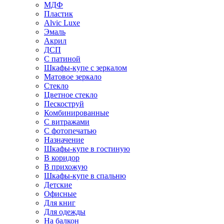
МДФ
Пластик
Alvic Luxe
Эмаль
Акрил
ДСП
С патиной
Шкафы-купе с зеркалом
Матовое зеркало
Стекло
Цветное стекло
Пескоструй
Комбинированные
С витражами
С фотопечатью
Назначение
Шкафы-купе в гостиную
В коридор
В прихожую
Шкафы-купе в спальню
Детские
Офисные
Для книг
Для одежды
На балкон