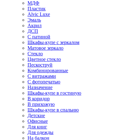
МДФ
Пластик
Alvic Luxe
Эмаль
Акрил
ДСП
С патиной
Шкафы-купе с зеркалом
Матовое зеркало
Стекло
Цветное стекло
Пескоструй
Комбинированные
С витражами
С фотопечатью
Назначение
Шкафы-купе в гостиную
В коридор
В прихожую
Шкафы-купе в спальню
Детские
Офисные
Для книг
Для одежды
На балкон