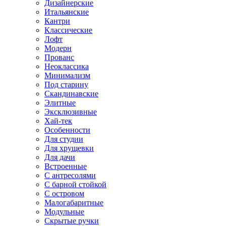
Дизайнерские
Итальянские
Кантри
Классические
Лофт
Модерн
Прованс
Неоклассика
Минимализм
Под старину
Скандинавские
Элитные
Эксклюзивные
Хай-тек
Особенности
Для студии
Для хрущевки
Для дачи
Встроенные
С антресолями
С барной стойкой
С островом
Малогабаритные
Модульные
Скрытые ручки