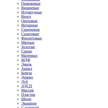
Оранжевые
Вишневые
Изумрудные
Венге
Ореховые
Янтарные
Сиреневые
Салатовые
Фиолетовые
Мятные
Золотые
Синие
Материал
МДФ
Эмаль
Акрил
Береза
Дерево
Дуб
ЛДСП
Массив
Пластик
Шпон
Экошпон
С патиной