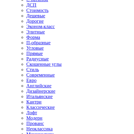
ДСП
Стоимость
Дешевые
Дорогие
Эконом-класс
Элитные
Форма
П-образные
Угловые
Прямые
Радиусные
Скошенные углы
Стиль
Современные
Евро
Английские
Дизайнерские
Итальянские
Кантри
Классические
Лофт
Модерн
Прованс
Неоклассика