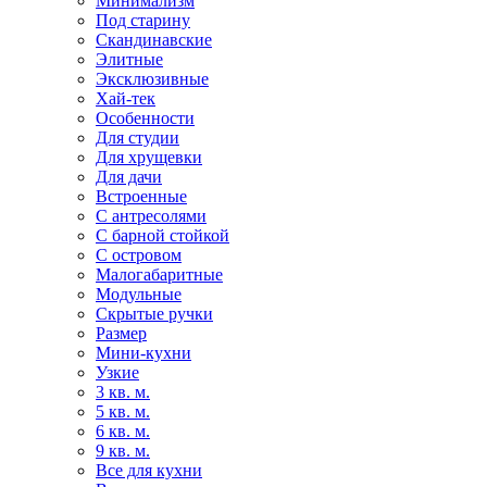
Минимализм
Под старину
Скандинавские
Элитные
Эксклюзивные
Хай-тек
Особенности
Для студии
Для хрущевки
Для дачи
Встроенные
С антресолями
С барной стойкой
С островом
Малогабаритные
Модульные
Скрытые ручки
Размер
Мини-кухни
Узкие
3 кв. м.
5 кв. м.
6 кв. м.
9 кв. м.
Все для кухни