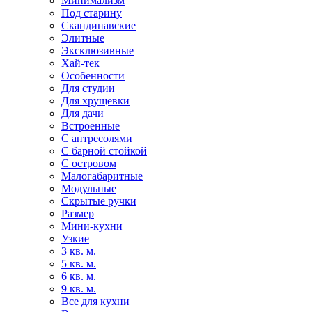
Минимализм
Под старину
Скандинавские
Элитные
Эксклюзивные
Хай-тек
Особенности
Для студии
Для хрущевки
Для дачи
Встроенные
С антресолями
С барной стойкой
С островом
Малогабаритные
Модульные
Скрытые ручки
Размер
Мини-кухни
Узкие
3 кв. м.
5 кв. м.
6 кв. м.
9 кв. м.
Все для кухни