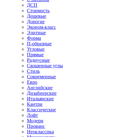
ДСП
Стоимость
Дешевые
Дорогие
Эконом-класс
Элитные
Форма
П-образные
Угловые
Прямые
Радиусные
Скошенные углы
Стиль
Современные
Евро
Английские
Дизайнерские
Итальянские
Кантри
Классические
Лофт
Модерн
Прованс
Неоклассика