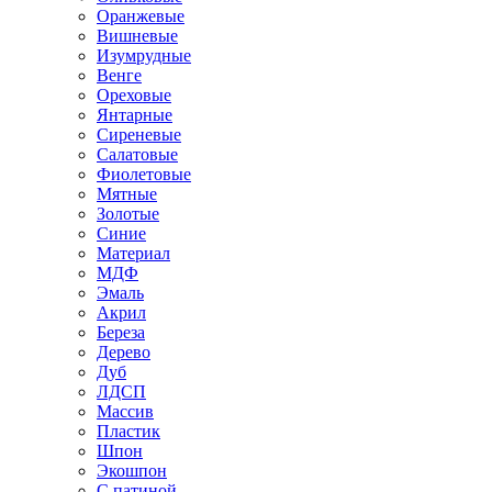
Оранжевые
Вишневые
Изумрудные
Венге
Ореховые
Янтарные
Сиреневые
Салатовые
Фиолетовые
Мятные
Золотые
Синие
Материал
МДФ
Эмаль
Акрил
Береза
Дерево
Дуб
ЛДСП
Массив
Пластик
Шпон
Экошпон
С патиной