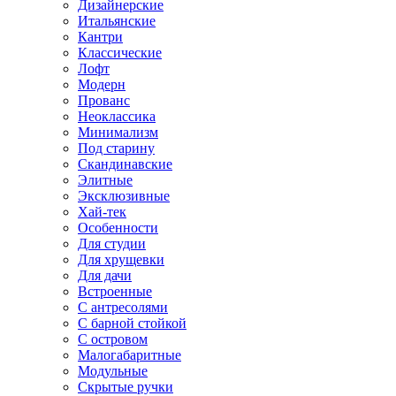
Дизайнерские
Итальянские
Кантри
Классические
Лофт
Модерн
Прованс
Неоклассика
Минимализм
Под старину
Скандинавские
Элитные
Эксклюзивные
Хай-тек
Особенности
Для студии
Для хрущевки
Для дачи
Встроенные
С антресолями
С барной стойкой
С островом
Малогабаритные
Модульные
Скрытые ручки