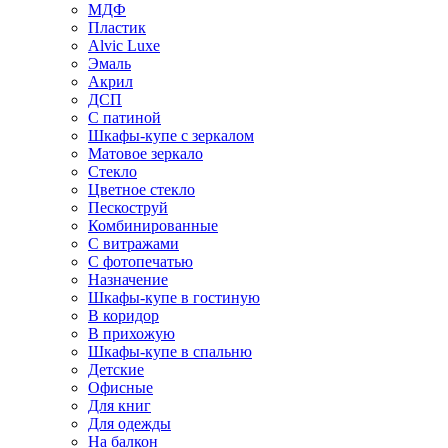
МДФ
Пластик
Alvic Luxe
Эмаль
Акрил
ДСП
С патиной
Шкафы-купе с зеркалом
Матовое зеркало
Стекло
Цветное стекло
Пескоструй
Комбинированные
С витражами
С фотопечатью
Назначение
Шкафы-купе в гостиную
В коридор
В прихожую
Шкафы-купе в спальню
Детские
Офисные
Для книг
Для одежды
На балкон