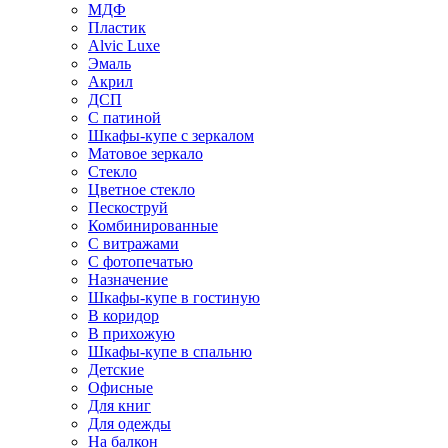
МДФ
Пластик
Alvic Luxe
Эмаль
Акрил
ДСП
С патиной
Шкафы-купе с зеркалом
Матовое зеркало
Стекло
Цветное стекло
Пескоструй
Комбинированные
С витражами
С фотопечатью
Назначение
Шкафы-купе в гостиную
В коридор
В прихожую
Шкафы-купе в спальню
Детские
Офисные
Для книг
Для одежды
На балкон