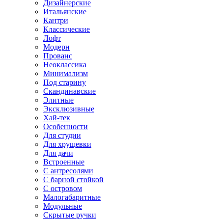
Дизайнерские
Итальянские
Кантри
Классические
Лофт
Модерн
Прованс
Неоклассика
Минимализм
Под старину
Скандинавские
Элитные
Эксклюзивные
Хай-тек
Особенности
Для студии
Для хрущевки
Для дачи
Встроенные
С антресолями
С барной стойкой
С островом
Малогабаритные
Модульные
Скрытые ручки