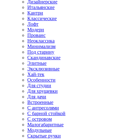
Дизайнерские
Итальянские
Кантри
Классические
Лофт
Модерн
Прованс
Неоклассика
Минимализм
Под старину
Скандинавские
Элитные
Эксклюзивные
Хай-тек
Особенности
Для студии
Для хрущевки
Для дачи
Встроенные
С антресолями
С барной стойкой
С островом
Малогабаритные
Модульные
Скрытые ручки