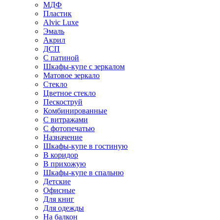
МДФ
Пластик
Alvic Luxe
Эмаль
Акрил
ДСП
С патиной
Шкафы-купе с зеркалом
Матовое зеркало
Стекло
Цветное стекло
Пескоструй
Комбинированные
С витражами
С фотопечатью
Назначение
Шкафы-купе в гостиную
В коридор
В прихожую
Шкафы-купе в спальню
Детские
Офисные
Для книг
Для одежды
На балкон