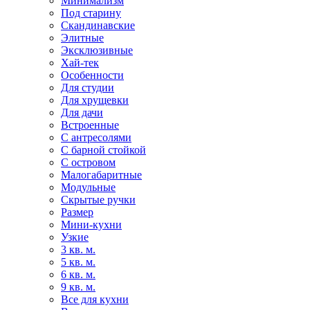
Минимализм
Под старину
Скандинавские
Элитные
Эксклюзивные
Хай-тек
Особенности
Для студии
Для хрущевки
Для дачи
Встроенные
С антресолями
С барной стойкой
С островом
Малогабаритные
Модульные
Скрытые ручки
Размер
Мини-кухни
Узкие
3 кв. м.
5 кв. м.
6 кв. м.
9 кв. м.
Все для кухни