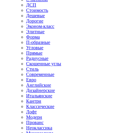
ДСП
Стоимость
Дешевые
Дорогие
Эконом-класс
Элитные
Форма
П-образные
Угловые
Прямые
Радиусные
Скошенные углы
Стиль
Современные
Евро
Английские
Дизайнерские
Итальянские
Кантри
Классические
Лофт
Модерн
Прованс
Неоклассика