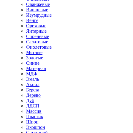
Оранжевые
Вишневые
Изумрудные
Венге
Ореховые
Янтарные
Сиреневые
Салатовые
Фиолетовые
Мятные
Золотые
Синие
Материал
МДФ
Эмаль
Акрил
Береза
Дерево
Дуб
ЛДСП
Массив
Пластик
Шпон
Экошпон
С патиной