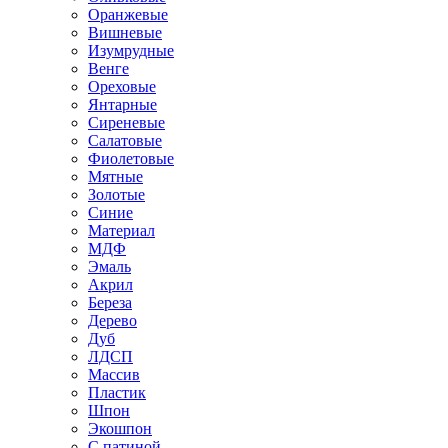
Оранжевые
Вишневые
Изумрудные
Венге
Ореховые
Янтарные
Сиреневые
Салатовые
Фиолетовые
Мятные
Золотые
Синие
Материал
МДФ
Эмаль
Акрил
Береза
Дерево
Дуб
ЛДСП
Массив
Пластик
Шпон
Экошпон
С патиной