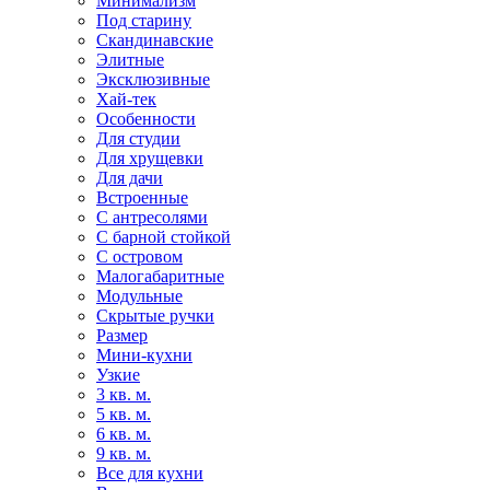
Минимализм
Под старину
Скандинавские
Элитные
Эксклюзивные
Хай-тек
Особенности
Для студии
Для хрущевки
Для дачи
Встроенные
С антресолями
С барной стойкой
С островом
Малогабаритные
Модульные
Скрытые ручки
Размер
Мини-кухни
Узкие
3 кв. м.
5 кв. м.
6 кв. м.
9 кв. м.
Все для кухни