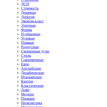
ДСП
Стоимость
Дешевые
Дорогие
Эконом-класс
Элитные
Форма
П-образные
Угловые
Прямые
Радиусные
Скошенные углы
Стиль
Современные
Евро
Английские
Дизайнерские
Итальянские
Кантри
Классические
Лофт
Модерн
Прованс
Неоклассика