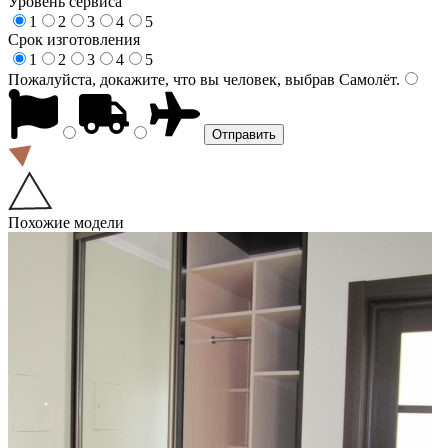
Уровень сервиса
1
2
3
4
5
Срок изготовления
1
2
3
4
5
Пожалуйста, докажите, что вы человек, выбрав
Самолёт
.
Похожие модели