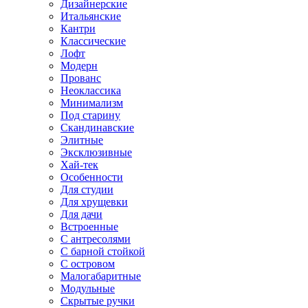
Дизайнерские
Итальянские
Кантри
Классические
Лофт
Модерн
Прованс
Неоклассика
Минимализм
Под старину
Скандинавские
Элитные
Эксклюзивные
Хай-тек
Особенности
Для студии
Для хрущевки
Для дачи
Встроенные
С антресолями
С барной стойкой
С островом
Малогабаритные
Модульные
Скрытые ручки