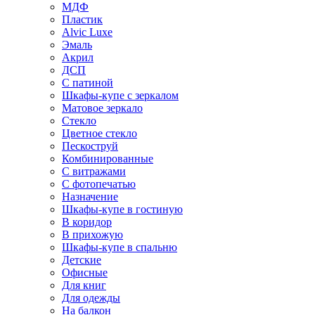
МДФ
Пластик
Alvic Luxe
Эмаль
Акрил
ДСП
С патиной
Шкафы-купе с зеркалом
Матовое зеркало
Стекло
Цветное стекло
Пескоструй
Комбинированные
С витражами
С фотопечатью
Назначение
Шкафы-купе в гостиную
В коридор
В прихожую
Шкафы-купе в спальню
Детские
Офисные
Для книг
Для одежды
На балкон